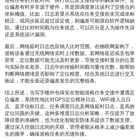
巡检任务的分配时间、执行状态及交接指令的触发条件。定
位偏差有时并非源于硬件，而是因调度算法误判了交接点的
坐标阈值。比如，日志若显示系统在任务交接前未完成坐标
校正，或同步延迟超过设定值，则偏差可能源自软件逻辑缺
陷。通过比对时间戳与任务状态，可以区分是人为操作失误
还是系统设计漏洞。
最后，网络延时日志也应纳入比对范围。在物联网架构下，
巡检设备通过无线网络实时上传数据。若网络延迟或丢包率
异常，定位数据可能无法及时更新，导致交接时显示的位置
与实际存在差异。日志中的传输时间戳与重传次数，能帮助
判断网络拥堵是否影响了定位精度。结合其他日志进行交叉
验证，才能全面还原偏差发生的完整链条。
综上所述，当写字楼外包保安在智能巡检任务交接中遭遇定
位偏差，系统性地比对GPS定位模块日志、WiFi接入点日
志、蓝牙信标日志、任务调度日志及网络延时日志，是高效
定位问题的关键。这种多维度日志分析策略，不仅提升了故
障排查的准确性，也为优化智能安防体系提供了数据支撑。
通过深入挖掘日志间的关联，管理者能从根本上减少偏差发
生的频率，确保巡检任务的无缝衔接。