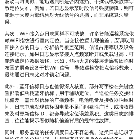
波动与时间戳，能迅速判断是否因遮挡、干扰或模块故障导
致定位失准。例如，若日志显示某时段信号强度骤降，则可
能源于大厦内部结构对无线信号的遮挡，而非系统算法错
误。
其次，WiFi接入点日志同样不可或缺。许多智能巡检系统依
赖WiFi指纹进行室内定位。当交接位置出现偏差，应调取周
围接入点的日志，分析信号覆盖范围、信道占用率以及设备
连接记录。如果日志显示某接入点频繁断开或负载过高，可
能造成定位数据漂移。比如，丝丽大厦的某层走廊曾因临时
布置的展会设备干扰WiFi信号，导致巡检交接点偏移数米，
最终通过日志比对才锁定问题。
此外，蓝牙信标日志也值得深入核查。部分写字楼在关键位
置部署低功耗蓝牙信标，用于辅助定位。当巡检任务交接出
现偏差，需比对信标的广播频率、电池电量及接收器响应时
间。日志中若发现信标因电量不足而间歇性广播，或接收器
未及时更新信标ID，都会导致定位误差累积。这类日志的排
查，往往能揭示看似随机偏差背后的规律性故障。
同时，服务器端的任务调度日志不容忽视。这类日志记录了